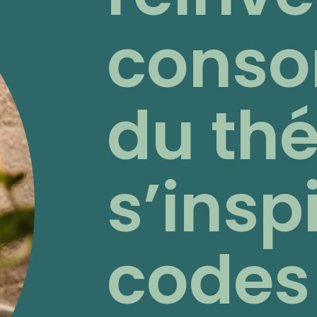
cons
du thé
s’insp
codes