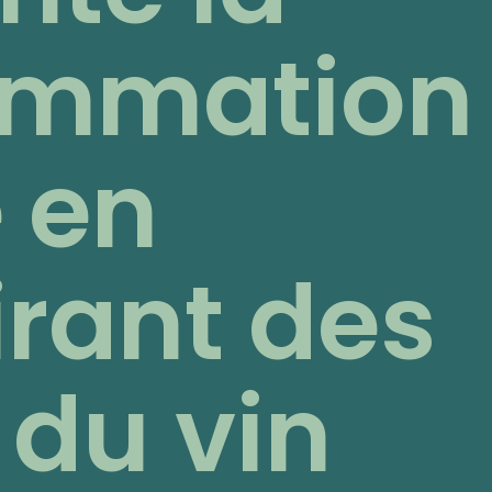
ommation
 en
irant des
 du vin