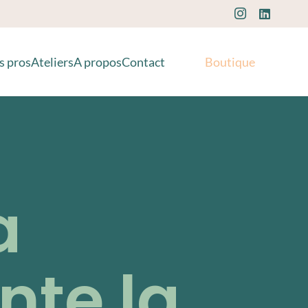
Boutique
s pros
Ateliers
A propos
Contact
a
nte la