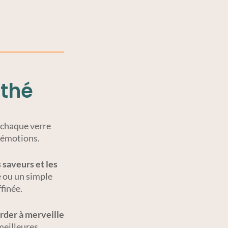
 thé
ù chaque verre
d’émotions.
s saveurs et les
 ou un simple
ffinée.
rder à merveille
meilleures