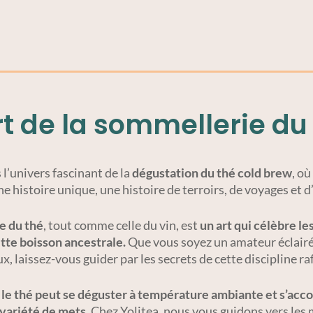
rt de la sommellerie du
l’univers fascinant de la
dégustation du thé cold brew
, o
e histoire unique, une histoire de terroirs, de voyages et 
e du thé
, tout comme celle du vin, est
un art qui célèbre le
tte boisson ancestrale.
Que vous soyez un amateur éclairé
x, laissez-vous guider par les secrets de cette discipline ra
,
le thé peut se déguster à température ambiante et s’acco
variété de mets.
Chez Yolitea, nous vous guidons vers les 