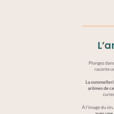
L’a
Plongez dans 
raconte un
La sommelleri
arômes de ce
curieu
À l’image du vin
avec une 